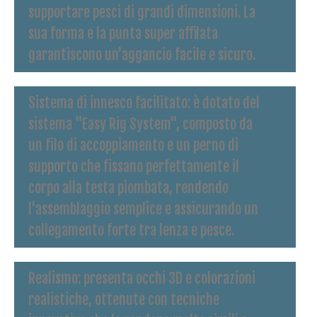
supportare pesci di grandi dimensioni. La
sua forma e la punta super affilata
garantiscono un'aggancio facile e sicuro.
Sistema di innesco facilitato
: è dotato del
sistema "Easy Rig System", composto da
un filo di accoppiamento e un perno di
supporto che fissano perfettamente il
corpo alla testa piombata, rendendo
l'assemblaggio semplice e assicurando un
collegamento forte tra lenza e pesce.
Realismo
: presenta occhi 3D e colorazioni
realistiche, ottenute con tecniche