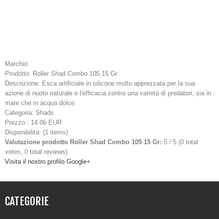
Marchio:
Prodotto:
Roller Shad Combo 105 15 Gr
Descrizione:
Esca artificiale in silicone molto apprezzata per la sua
azione di nuoto naturale e l'efficacia contro una varietà di predatori, sia in
mare che in acqua dolce.
Categoria:
Shads
Prezzo
:
14.06
EUR
Disponibilità:
(
1 items
)
Valutazione prodotto
Roller Shad Combo 105 15 Gr
:
5
/
5
(
0
total
votes,
0
total reviews)
Visita il nostro profilo Google+
CATEGORIE