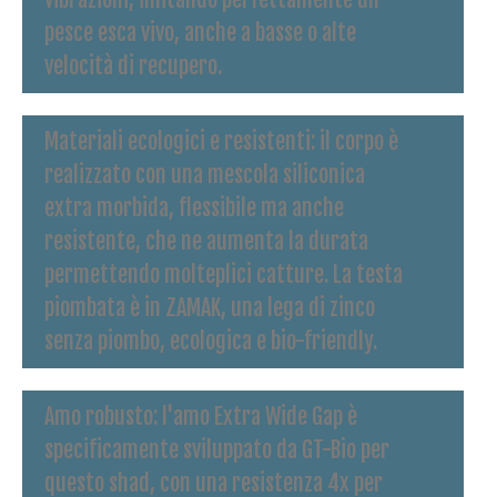
pesce esca vivo, anche a basse o alte
velocità di recupero.
Materiali ecologici e resistenti
: il corpo è
realizzato con una mescola siliconica
extra morbida, flessibile ma anche
resistente, che ne aumenta la durata
permettendo molteplici catture. La testa
piombata è in
ZAMAK
, una lega di zinco
senza piombo, ecologica e bio-friendly.
Amo robusto
: l'amo Extra Wide Gap è
specificamente sviluppato da GT-Bio per
questo shad, con una resistenza 4x per