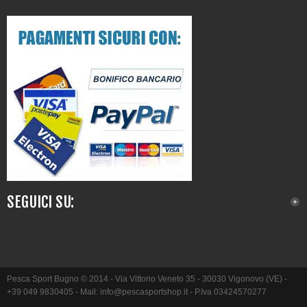
SEGUICI SU:
Pesca Sport Bugno
© 2014 -
Via Vittorio Veneto 35
- 30030
Vigonovo
(
VE
)
-
+39 049 9830405
- Mail:
info@pescasportshop.it
- P.Iva 03424570277