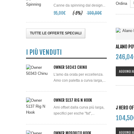
Ordina
Canne da spinning dal design...
95,00€
(-5%)
100,00€
TUTTE LE OFFERTE SPECIALI
ALANO PO
I PIÙ VENDUTI
246,0
OWNER 50343 CHINU
AGGIUNGI A
L'amo da orata per eccellenza.
Amo con paletta a curva larga,...
OWNER 5137 RIG N HOOK
J HERO O
Ami offset dalla curva più larga,
specifici per esche "fat",...
104,5
AGGIUNGI A
OWNER MOSQUITO HOOK