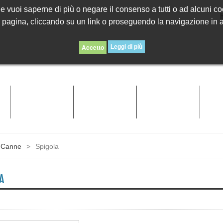
. Se vuoi saperne di più o negare il consenso a tutti o ad alcuni c
agina, cliccando su un link o proseguendo la navigazione in alt
Leggi di più
O
CANNE
ESCHE MORBIDE
ESCHE RIGIDE
MI
Canne
>
Spigola
A