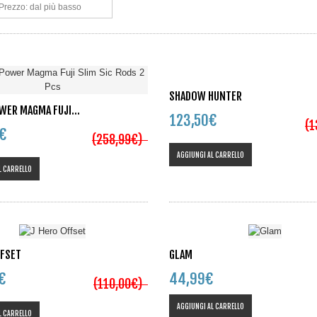
Prezzo: dal più basso
SHADOW HUNTER
WER MAGMA FUJI...
123,50€
(
4€
(258,99€)
AGGIUNGI AL CARRELLO
L CARRELLO
FFSET
GLAM
0€
44,99€
(110,00€)
AGGIUNGI AL CARRELLO
L CARRELLO