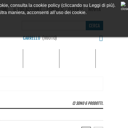
ookie, consulta la cookie policy (cliccando su Leggi di più).
HOME
IL TUO ACCOUNT
CONTATTI
OFFERTE
NOVITÀ
ra maniera, acconsenti all’uso dei cookie.
CERCA
CARRELLO
(VUOTO)
MONOFILI E
NUTERIA
MULINELLI
TRECCIATI
CI SONO 6 PRODOTTI.