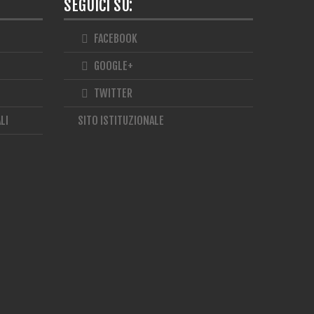
SEGUICI SU:
FACEBOOK
GOOGLE+
TWITTER
LI
SITO ISTITUZIONALE