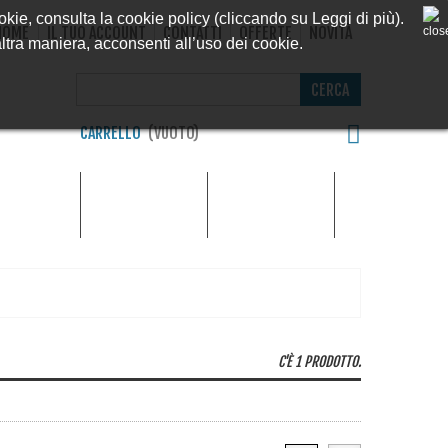
ookie, consulta la cookie policy (cliccando su Leggi di più).
HOME
IL TUO ACCOUNT
CONTATTI
OFFERTE
NOVITÀ
ra maniera, acconsenti all’uso dei cookie.
CERCA
CARRELLO
(VUOTO)
MONOFILI E
NUTERIA
MULINELLI
TRECCIATI
C'È 1 PRODOTTO.