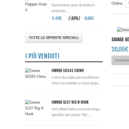
Ordina
Nuovissimo grub di Keitech
proposto,...
4,48€
(-50%)
8,95€
TUTTE LE OFFERTE SPECIALI
SAVAGE G
30,00
I PIÙ VENDUTI
AGGIUNG
OWNER 50343 CHINU
L'amo da orata per eccellenza.
Amo con paletta a curva larga,...
OWNER 5137 RIG N HOOK
Ami offset dalla curva più larga,
specifici per esche "fat",...