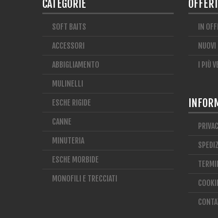
CATEGORIE
OFFERT
SOFT BAITS
IN OFF
ACCESSORI
NUOVI
ABBIGLIAMENTO
I PIÙ 
MULINELLI
INFOR
ESCHE RIGIDE
CANNE
PRIVA
MINUTERIA
SPEDIZ
ESCHE MORBIDE
TERMIN
MONOFILI E TRECCIATI
COOKI
CONTA