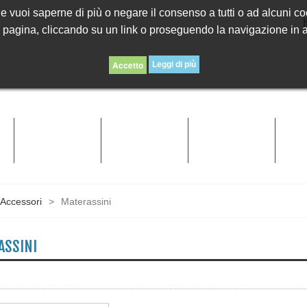
. Se vuoi saperne di più o negare il consenso a tutti o ad alcuni c
agina, cliccando su un link o proseguendo la navigazione in alt
Leggi di più
O
CANNE
ESCHE MORBIDE
ESCHE RIGIDE
MI
Accessori
>
Materassini
ASSINI