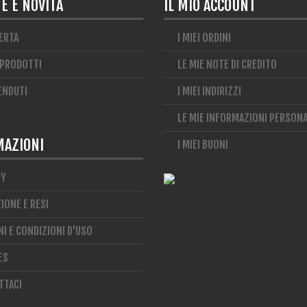
E E NOVITÀ
IL MIO ACCOUNT
ERTA
I MIEI ORDINI
 PRODOTTI
LE MIE NOTE DI CREDITO
VENDUTI
I MIEI INDIRIZZI
LE MIE INFORMAZIONI PERSONA
MAZIONI
I MIEI BUONI
CY
IONE E RESI
I E CONDIZIONI D'USO
ES
TTACI