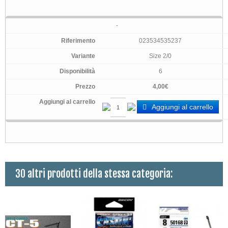
-
023534535237
Size 2/0
6
4,00€
Aggiungi al carrello
30 altri prodotti della stessa categoria: