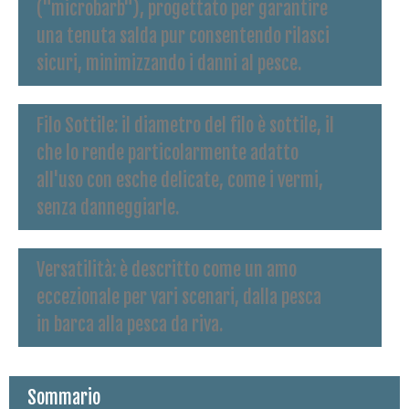
("microbarb"), progettato per garantire
una tenuta salda pur consentendo rilasci
sicuri, minimizzando i danni al pesce.
Filo Sottile
: il diametro del filo è sottile, il
che lo rende particolarmente adatto
all'uso con esche delicate, come i vermi,
senza danneggiarle.
Versatilità
: è descritto come un amo
eccezionale per vari scenari, dalla pesca
in barca alla pesca da riva.
Sommario