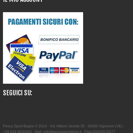
SEGUICI SU:
Pesca Sport Bugno
© 2014 -
Via Vittorio Veneto 35
- 30030
Vigonovo
(
VE
)
-
+39 049 9830405
- Mail:
info@pescasportshop.it
- P.Iva 03424570277