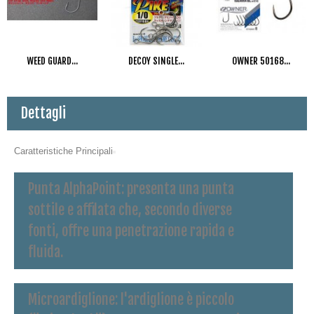
WEED GUARD...
DECOY SINGLE...
OWNER 50168...
Dettagli
Caratteristiche Principali
Punta AlphaPoint
: presenta una punta
sottile e affilata che, secondo diverse
fonti, offre una penetrazione rapida e
fluida.
Microardiglione
: l'ardiglione è piccolo