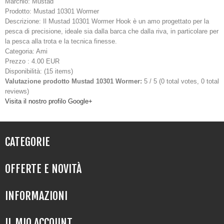
Marchio:
Mustad
Prodotto:
Mustad 10301 Wormer
Descrizione:
Il Mustad 10301 Wormer Hook è un amo progettato per la
pesca di precisione, ideale sia dalla barca che dalla riva, in particolare per
la pesca alla trota e la tecnica finesse.
Categoria:
Ami
Prezzo
:
4.00
EUR
Disponibilità:
(
15 items
)
Valutazione prodotto
Mustad 10301 Wormer
:
5
/
5
(
0
total votes,
0
total
reviews)
Visita il nostro profilo Google+
CATEGORIE
OFFERTE E NOVITÀ
INFORMAZIONI
IL MIO ACCOUNT